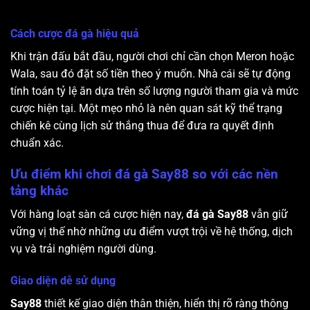
Cách cược đá gà hiệu quả
Khi trận đấu bắt đầu, người chơi chỉ cần chọn Meron hoặc
Wala, sau đó đặt số tiền theo ý muốn. Nhà cái sẽ tự động
tính toán tỷ lệ ăn dựa trên số lượng người tham gia và mức
cược hiện tại. Một mẹo nhỏ là nên quan sát kỹ thể trạng
chiến kê cùng lịch sử thắng thua để đưa ra quyết định
chuẩn xác.
Ưu điểm khi chơi đá gà Say88 so với các nền
tảng khác
Với hàng loạt sàn cá cược hiện nay,
đá gà Say88
vẫn giữ
vững vị thế nhờ những ưu điểm vượt trội về hệ thống, dịch
vụ và trải nghiệm người dùng.
Giao diện dễ sử dụng
Say88
thiết kế giao diện thân thiện, hiển thị rõ ràng thông