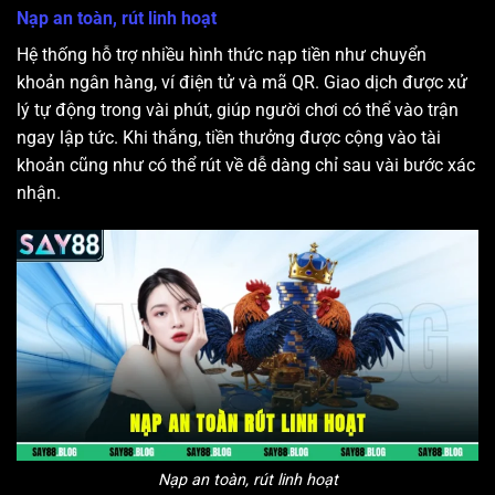
Nạp an toàn, rút linh hoạt
Hệ thống hỗ trợ nhiều hình thức nạp tiền như chuyển
khoản ngân hàng, ví điện tử và mã QR. Giao dịch được xử
lý tự động trong vài phút, giúp người chơi có thể vào trận
ngay lập tức. Khi thắng, tiền thưởng được cộng vào tài
khoản cũng như có thể rút về dễ dàng chỉ sau vài bước xác
nhận.
Nạp an toàn, rút linh hoạt