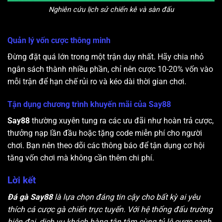
Nghiên cứu lịch sử chiến kê và sàn đấu
Quản lý vốn cược thông minh
Đừng đặt quá lớn trong một trận duy nhất. Hãy chia nhỏ
ngân sách thành nhiều phần, chỉ nên cược 10-20% vốn vào
mỗi trận để hạn chế rủi ro và kéo dài thời gian chơi.
Tận dụng chương trình khuyến mãi của Say88
Say88
thường xuyên tung ra các ưu đãi như hoàn trả cược,
thưởng nạp lần đầu hoặc tặng code miễn phí cho người
chơi. Bạn nên theo dõi các thông báo để tận dụng cơ hội
tăng vốn chơi mà không cần thêm chi phí.
Lời kết
Đá gà Say88
là lựa chọn đáng tin cậy cho bất kỳ ai yêu
thích cá cược gà chiến trực tuyến. Với hệ thống đấu trường
hiện đại, dịch vụ khách hàng tận tâm cùng tỷ lệ cược cạnh