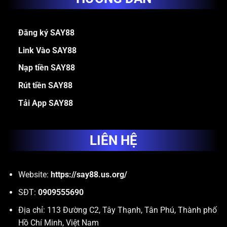
Đăng ký SAY88
Link Vào SAY88
Nạp tiền SAY88
Rút tiền SAY88
Tải App SAY88
LIÊN HỆ
Website:
https://say88.us.org/
SĐT:
0909555690
Địa chỉ: 113 Đường C2, Tây Thạnh, Tân Phú, Thành phố
Hồ Chí Minh, Việt Nam