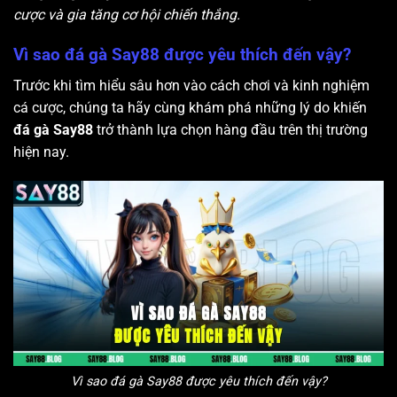
cược và gia tăng cơ hội chiến thắng.
Vì sao đá gà Say88 được yêu thích đến vậy?
Trước khi tìm hiểu sâu hơn vào cách chơi và kinh nghiệm
cá cược, chúng ta hãy cùng khám phá những lý do khiến
đá gà Say88
trở thành lựa chọn hàng đầu trên thị trường
hiện nay.
Vì sao đá gà Say88 được yêu thích đến vậy?