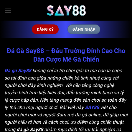
Skip
to
content
ĐĂNG KÝ
ĐĂNG NHẬP
Đá Gà Say88 – Đấu Trường Đỉnh Cao Cho
Dân Cược Mê Gà Chiến
Đá gà Say88
không chỉ là trò chơi giải trí mà còn là cuộc
so tài đỉnh cao giữa những chiến kê tinh nhuệ cùng với
người chơi đầy kinh nghiệm. Với nền tảng công nghệ
truyền hình trực tiếp hiện đại, đấu trường minh bạch và tỷ
lệ cược hấp dẫn, Nền tảng mang đến sân chơi an toàn đầy
lý thú cho mọi người chơi. Bài viết này
SAY88
viết cho
người chơi mới và người đam mê đá gà online, để giúp mọi
người hiểu rõ hơn về cách chơi, ưu điểm cùng chiến thuật
trong
đá gà Say88
nhằm mục đích tối ưu trải nghiệm cá