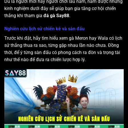
Dù là người mới hay người chơi lâu năm, nắm được những
kinh nghiệm dưới đây sẽ giúp bạn gia tăng cơ hội chiến
thắng khi tham gia
đá gà Say88
.
Nghiên cứu lịch sử chiến kê và sàn đấu
Trước khi đặt, hãy tìm hiểu xem gà Meron hay Wala có lịch
sử thắng thua ra sao, từng gặp nhau lần nào chưa. Đồng
thời, để ý từng sàn đấu có phong cách ra đòn và trọng tài
như thế nào để đưa ra chiến lược hợp lý.