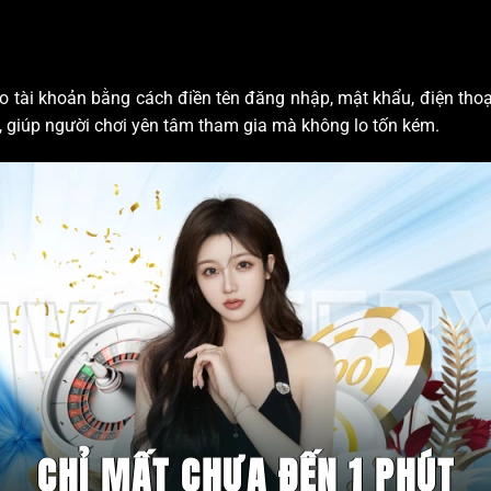
ạo tài khoản bằng cách điền tên đăng nhập, mật khẩu, điện tho
n, giúp người chơi yên tâm tham gia mà không lo tốn kém.