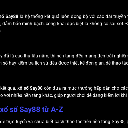
số Say88
là hệ thống kết quả luôn đồng bộ với các đài truyề
, đảm bảo minh bạch, công khai đặc biệt là không có sai sót. Đ
u.
y đã là cao thủ lâu năm, thì nền tảng đều mang đến trải nghiệm
 số hay kiểm tra lịch sử đều được thiết kế đơn giản, dễ thao tác
 kết quả,
xổ số Say88
còn đưa ra mức thưởng hấp dẫn cho các k
so với nhiều nền tảng khác, giúp người chơi dễ dàng kiếm lời khi 
xổ số Say88 từ A-Z
 đề trực tuyến và chưa biết cách thao tác trên nền tảng Say88