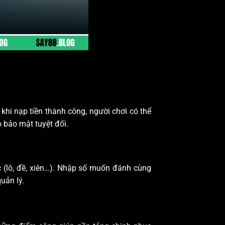
khi nạp tiền thành công, người chơi có thể
o bảo mật tuyệt đối.
c (lô, đề, xiên…). Nhập số muốn đánh cùng
uản lý.