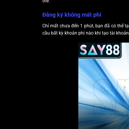
thể.
Đăng ký không mất phí
Chỉ mất chưa đến 1 phút, bạn đã có thể t
cầu bất kỳ khoản phí nào khi tạo tài khoả