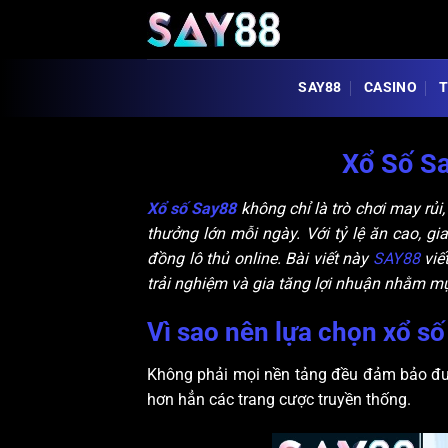
Skip
to
content
SAY88
CASINO
Xổ Số Sa
Xổ số Say88
không chỉ là trò chơi may rủ
thưởng lớn mỗi ngày. Với tỷ lệ ăn cao, gi
đồng lô thủ online. Bài viết này
SAY88
viế
trải nghiệm và gia tăng lợi nhuận nhằm mục
Vì sao nên lựa chọn xổ số
Không phải mọi nền tảng đều đảm bảo đượ
hơn hẳn các trang cược truyền thống.