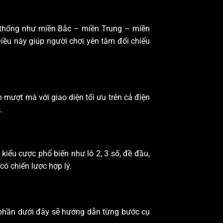
n thống như miền Bắc – miền Trung – miền
iều này giúp người chơi yên tâm đối chiếu
 mượt mà với giao diện tối ưu trên cả điện
.
iểu cược phổ biến như lô 2, 3 số, đề đầu,
có chiến lược hợp lý.
, phần dưới đây sẽ hướng dẫn từng bước cụ